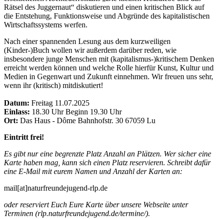
Rätsel des Juggernaut“ diskutieren und einen kritischen Blick auf
die Entstehung, Funktionsweise und Abgründe des kapitalistischen
Wirtschaftssystems werfen.
Nach einer spannenden Lesung aus dem kurzweiligen
(Kinder-)Buch wollen wir außerdem darüber reden, wie
insbesondere junge Menschen mit (kapitalismus-)kritischem Denken
erreicht werden können und welche Rolle hierfür Kunst, Kultur und
Medien in Gegenwart und Zukunft einnehmen. Wir freuen uns sehr,
wenn ihr (kritisch) mitdiskutiert!
Datum:
Freitag 11.07.2025
Einlass:
18.30 Uhr Beginn 19.30 Uhr
Ort:
Das Haus - Dôme Bahnhofstr. 30 67059 Lu
Eintritt frei!
Es gibt nur eine begrenzte Platz Anzahl an Plätzen. Wer sicher eine
Karte haben mag, kann sich einen Platz reservieren. Schreibt dafür
eine E-Mail mit eurem Namen und Anzahl der Karten an:
mail[at]naturfreundejugend-rlp.de
oder reserviert Euch Eure Karte über unsere Webseite unter
Terminen (rlp.naturfreundejugend.de/termine/).