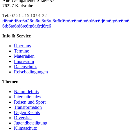
Alte Weingartener Straße 37
76227 Karlsruhe
Tel: 07 21 - 15 10 91 22
r
i
6
r
n
6
r
f
6
r
o
6
r
Ø
6
r
n
6
r
a
6
r
t
6
r
u
6
r
r
6
r
f
6
r
r
6
r
e
6
r
u
6
r
n
6
r
d
6
r
e
6
r
j
6
r
u
6
r
g
6
r
e
6
r
n
6
6
r
b
6
r
a
6
r
d
6
r
e
6
r
n
6
r
.
6
r
d
6
r
e
6
Info & Service
Über uns
Termine
Materialien
Impressum
Datenschutz
Reisebedingungen
Themen
Naturerlebnis
Internationales
Reisen und Sport
Transformation
Gegen Rechts
Diversität
Jugendbeteiligung
Klimaschutz