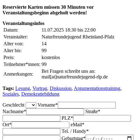
Reservierte Karten müssen 30 Minuten vor
Veranstaltungsbeginn abgeholt werden!
Veranstaltungsinfos
Datum:
11.07.2025 18:30 bis 22:00
Veranstalter:
Naturfreundejugend Rheinland-Pfalz
Alter von:
14
Alter bis:
99
Preis:
kostenlos
Teilnehmer*innen:
99
Bei Fragen schreibt uns an:
Anmerkungen:
mail[at]naturfreundejugend-rlp.de
Tags:
Lesung
,
Vortrag
,
Diskussion
,
Argumentationstraining
,
Soziales
,
Demokratiebildung
Geschlecht
Vorname*
Nachname*
Straße*
PLZ*
Ort*
eMail*
Tel. / Handy*
Geburtstag*