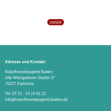
zurück
Adresse und Kontakt
Naturfreundejugend Baden
Alte Weingartener Straße 37
76227 Karlsruhe
Tel: 07 21 - 15 10 91 22
i
n
f
o
n
a
t
u
r
f
r
e
u
n
d
e
j
u
g
e
n
d
-
b
a
d
e
n
.
d
e