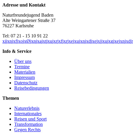
Adresse und Kontakt
Naturfreundejugend Baden
Alte Weingartener Straße 37
76227 Karlsruhe
Tel: 07 21 - 15 10 91 22
x
i
j
x
n
j
x
f
j
x
o
j
x
Ø
j
x
n
j
x
a
j
x
t
j
x
u
j
x
r
j
x
f
j
x
r
j
x
e
j
x
u
j
x
n
j
x
d
j
x
e
j
x
j
j
x
u
j
x
g
j
x
e
j
x
n
j
x
d
j
Info & Service
Über uns
Termine
Materialien
Impressum
Datenschutz
Reisebedingungen
Themen
Naturerlebnis
Internationales
Reisen und Sport
Transformation
Gegen Rechts