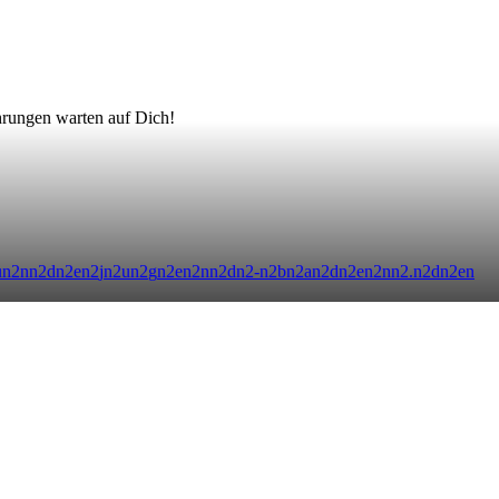
hrungen warten auf Dich!
u
n
2
n
n
2
d
n
2
e
n
2
j
n
2
u
n
2
g
n
2
e
n
2
n
n
2
d
n
2
-
n
2
b
n
2
a
n
2
d
n
2
e
n
2
n
n
2
.
n
2
d
n
2
e
n