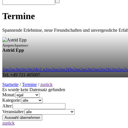
Termine
Spannende Erlebnisse, neue Freundschaften und unvergessliche Erfa
Ansprechpartner:
Astrid Epp
2
a
n
2
s
n
2
t
n
2
r
n
2
i
n
2
d
n
2
.
n
2
e
n
2
p
n
2
p
n
2
Ø
n
2
n
n
2
a
n
2
t
n
2
u
n
2
r
n
2
f
n
2
r
n
2
e
n
2
Tel. +49 721 405097
Startseite
/
Termine
/
zurück
Es wurde kein Datensatz gefunden
Monat:
Kategorie:
Alter:
Veranstalter:
zurück