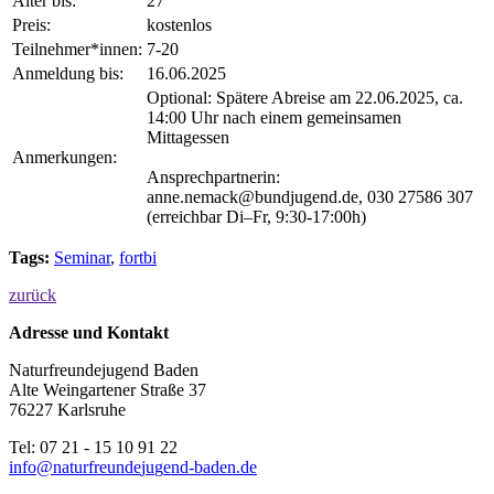
Alter bis:
27
Preis:
kostenlos
Teilnehmer*innen:
7-20
Anmeldung bis:
16.06.2025
Optional: Spätere Abreise am 22.06.2025, ca.
14:00 Uhr nach einem gemeinsamen
Mittagessen
Anmerkungen:
Ansprechpartnerin:
anne.nemack@bundjugend.de, 030 27586 307
(erreichbar Di–Fr, 9:30-17:00h)
Tags:
Seminar
,
fortbi
zurück
Adresse und Kontakt
Naturfreundejugend Baden
Alte Weingartener Straße 37
76227 Karlsruhe
Tel: 07 21 - 15 10 91 22
i
n
f
o
n
a
t
u
r
f
r
e
u
n
d
e
j
u
g
e
n
d
-
b
a
d
e
n
.
d
e