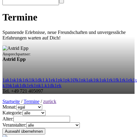
Termine
Spannende Erlebnisse, neue Freundschaften und unvergessliche
Erfahrungen warten auf Dich!
Ansprechpartner:
Astrid Epp
1
a
k
1
s
k
1
t
k
1
r
k
1
i
k
1
d
k
1
.
k
1
e
k
1
p
k
1
p
k
1
Ø
k
1
n
k
1
a
k
1
t
k
1
u
k
1
r
k
1
f
k
1
r
k
1
e
k
1
k
1
b
k
1
a
k
1
d
k
1
e
k
1
n
k
1
.
k
1
d
k
1
e
k
Tel. +49 721 405097
Startseite
/
Termine
/
zurück
Monat:
Kategorie:
Alter:
Veranstalter: