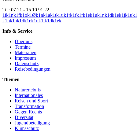
Tel: 07 21 - 15 10 91 22
1
i
k
1
n
k
1
f
k
1
o
k
1
Ø
k
1
n
k
1
a
k
1
t
k
1
u
k
1
r
k
1
f
k
1
r
k
1
e
k
1
u
k
1
n
k
1
d
k
1
e
k
1
j
k
1
u
k
k
1
b
k
1
a
k
1
d
k
1
e
k
1
n
k
1
.
k
1
d
k
1
e
k
Info & Service
Über uns
Termine
Materialien
Impressum
Datenschutz
Reisebedingungen
Themen
Naturerlebnis
Internationales
Reisen und Sport
Transformation
Gegen Rechts
Diversität
Jugendbeteiligung
Klimaschutz